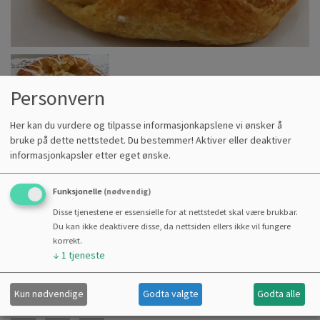
Personvern
Her kan du vurdere og tilpasse informasjonkapslene vi ønsker å
SPANDAUER VANILJEKREM
bruke på dette nettstedet. Du bestemmer! Aktiver eller deaktiver
NØTTER MELIS
informasjonkapsler etter eget ønske.
PRODUKTKODE :
1006716
Funksjonelle
(nødvendig)
Kr
49,00
Disse tjenestene er essensielle for at nettstedet skal være brukbar.
Du kan ikke deaktivere disse, da nettsiden ellers ikke vil fungere
korrekt.
Kjøp
↓
1
tjeneste
Kun nødvendige
Godta valgte
Godta alle
Del