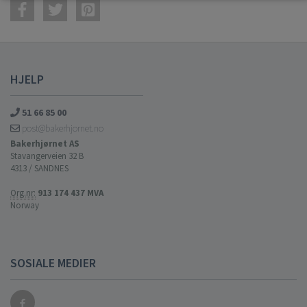
HJELP
51 66 85 00
post@bakerhjornet.no
Bakerhjørnet AS
Stavangerveien 32 B
4313 / SANDNES
Org.nr:
913 174 437 MVA
Norway
SOSIALE MEDIER