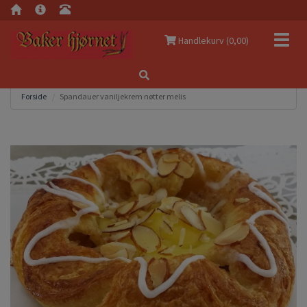
Navig
Handlekurv (
0,00
)
Forside
Spandauer vaniljekrem nøtter melis