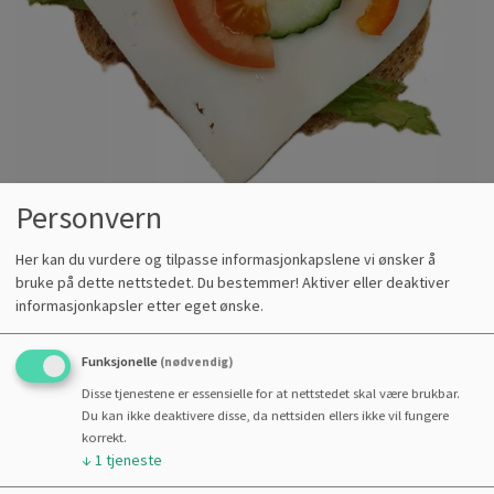
Personvern
Her kan du vurdere og tilpasse informasjonkapslene vi ønsker å
bruke på dette nettstedet. Du bestemmer! Aktiver eller deaktiver
informasjonkapsler etter eget ønske.
PÅSMURT HALVE
Funksjonelle
(nødvendig)
RUNDSTYKKE,OST/SKINKE
Disse tjenestene er essensielle for at nettstedet skal være brukbar.
Du kan ikke deaktivere disse, da nettsiden ellers ikke vil fungere
PRODUKTKODE :
251
korrekt.
Kr
56,00
↓
1
tjeneste