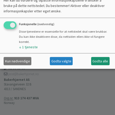
Her kan du vurdere og tilpasse informasjonkapslene vi ønsker å
bruke på dette nettstedet. Du bestemmer! Aktiver eller deaktiver
informasjonkapsler etter eget ønske.
Funksjonelle
(nødvendig)
Disse tjenestene er essensielle for at nettstedet skal være brukbar.
Du kan ikke deaktivere disse, da nettsiden ellers ikke vil fungere
korrekt.
↓
1
tjeneste
HJELP
Kun nødvendige
Godta valgte
Godta alle
51 66 85 00
post@bakerhjornet.no
Bakerhjørnet AS
Stavangerveien 32 B
4313 / SANDNES
Org.nr:
913 174 437 MVA
Norway