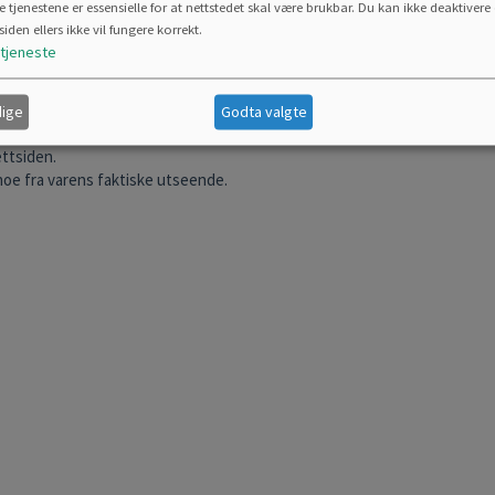
e tjenestene er essensielle for at nettstedet skal være brukbar. Du kan ikke deaktivere 
siden ellers ikke vil fungere korrekt.
tjeneste
e ordnes opp i før du forlater butikken.
ige
Godta valgte
ettsiden.
 noe fra varens faktiske utseende.