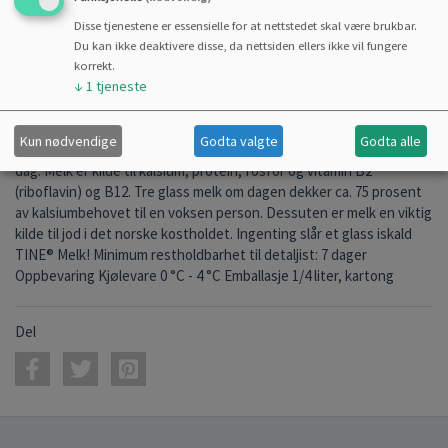
Disse tjenestene er essensielle for at nettstedet skal være brukbar.
PRODUKTINFO
ALLERGENER
INGREDIENSLISTE
Du kan ikke deaktivere disse, da nettsiden ellers ikke vil fungere
korrekt.
NÆRINGSVERDIER
↓
1
tjeneste
TINE® Melk kommer fra gårder i regionen der du bor. Melk
Kun nødvendige
Godta valgte
Godta alle
inneholder flere viktige næringsstoffer som kroppen trenger hver
dag. Melk er kilde til kalsium, protein, fosfor og vitamin B2
(riboflavin) og B12. Tre glass melk om dagen dekker ca. 75 prosent
av kalsiumbehovet til en voksen person. Dessuten er melk en viktig
kilde til jod i det norske kostholdet. Ingenting slår et glass iskald
TINE® Melk! Minimum restholdbarhet til detaljist: 7 dager
Oppbevaring Kjølevare 0 °C - 4 °C Emballasje 1/4 liter, kartong
Del