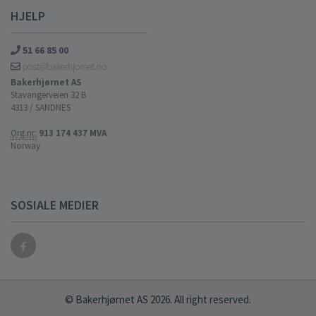
HJELP
51 66 85 00
post@bakerhjornet.no
Bakerhjørnet AS
Stavangerveien 32 B
4313 / SANDNES
Org.nr:
913 174 437 MVA
Norway
SOSIALE MEDIER
© Bakerhjørnet AS 2026. All right reserved.