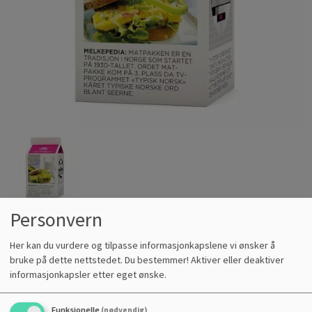
1/4 L LETTMELK 1%
Personvern
PRODUKTKODE :
1006983
Her kan du vurdere og tilpasse informasjonkapslene vi ønsker å
bruke på dette nettstedet. Du bestemmer! Aktiver eller deaktiver
Kr
20,00
informasjonkapsler etter eget ønske.
Kjøp
Funksjonelle
(nødvendig)